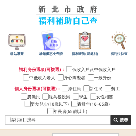
跳
到
主
要
內
容
區
塊
網站導覽
場館優惠免帶證
福利查詢(局處別)
福利快快查
福利身份選項(可複選)：
低收入戶及中低收入戶
中低收入老人
身心障礙者
一般身份
個人身份選項(可複選)：
原住民
新住民
勞工
農漁民
服兵役役男
學生
女性相關
嬰幼兒少(18歲以下)
青壯年(18~65歲)
年長者(65歲以上)
搜尋