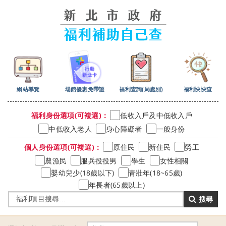
跳
到
主
要
內
容
區
塊
網站導覽
場館優惠免帶證
福利查詢(局處別)
福利快快查
福利身份選項(可複選)：
低收入戶及中低收入戶
中低收入老人
身心障礙者
一般身份
個人身份選項(可複選)：
原住民
新住民
勞工
農漁民
服兵役役男
學生
女性相關
嬰幼兒少(18歲以下)
青壯年(18~65歲)
年長者(65歲以上)
搜尋