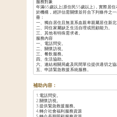
服務對象

年滿65歲以上(原住民55歲以上)，實際居
於機構，經評估需關懷並符合下列條件之一
冊：

一、獨自居住且無直系血親卑親屬居住新北市
二、同住家屬缺乏生活自理或照顧能力。

三、其他有特殊需求者。

服務內容

一、電話問安。

二、關懷訪視。

三、餐飲服務。

四、生活協助。

六、連結相關局處及民間單位提供適切之協助
五、申請緊急救援系統服務。
補助內容：
1.電話問安。

2.關懷訪視。

3.提供緊急救援服務。

4.轉介社會福利服務資源

5.轉介長期照顧服務資源