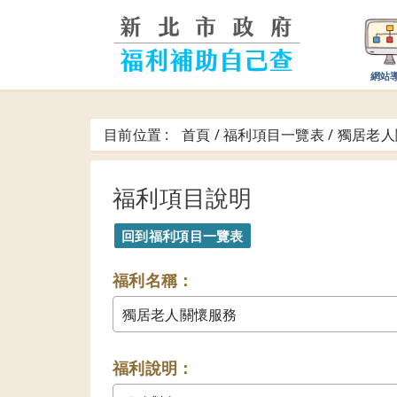
跳
到
主
要
網站
內
容
區
目前位置 :
首頁 / 福利項目一覽表 /
獨居老人
塊
福利項目說明
福利名稱：
獨居老人關懷服務
福利說明：