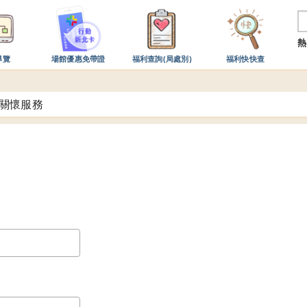
熱
導覽
場館優惠免帶證
福利查詢(局處別)
福利快快查
關懷服務