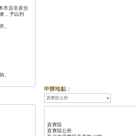
住本市且非居住
者，予以列
。

。

申辦地點：
貢寮區

貢寮區公所
