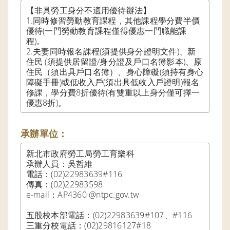
【非具勞工身分不適用優待辦法】

1.同時修習勞動教育課程，其他課程學分費半價
優待(一門勞動教育課程僅得優惠一門職能課
程)。

2.夫妻同時報名課程(須提供身分證明文件)、新
住民 (須提供居留證/身分證及戶口名簿影本)、原
住民（須出具戶口名簿）、身心障礙(須持有身心
障礙手冊)或低收入戶(須出具低收入戶證明)報名
修課，學分費8折優待(有雙重以上身分僅可擇一
優惠8折)。
承辦單位：
新北市政府勞工局勞工育樂科

承辦人員：吳哲維

電話：(02)22983639#116

傳真：(02)22983598

e-mail：AP4360 @ntpc.gov.tw

五股校本部電話：(02)22983639#107、#116

三重分校電話：(02)29816127#18