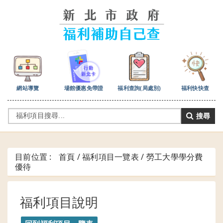
跳
到
主
要
內
容
區
塊
網站導覽
場館優惠免帶證
福利查詢(局處別)
福利快快查
搜尋
目前位置 :
首頁 / 福利項目一覽表 /
勞工大學學分費
優待
福利項目說明