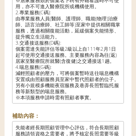
※居家服務類於個案名下聘有外籍看護時不可使
用，亦不可進入醫療院所或機構使用。

2.專業服務(C碼):

由專業服務人員(醫師、護理師、職能(物理)治療
師、語言治療師、社工師等)至家中提供相關職掌
服務，透過相關復能活動，延緩個案失能情形、
提升獨立生活能力。

3.交通接送服務(D碼):

個案需達失能評估等級2級以上自111年2月1日
起可使用交通接送服務。主要服務內容為往(返)
居家至醫療院所就醫(含復健)之交通接送1趟。

4.喘息服務(G碼):

減輕照顧者的壓力，可將個案暫時送往喘息機構
安置或由照顧服務員至家中暫代照顧者的位子。
另有小規模多機能夜宿服務及巷弄長照暫臨托服
務等新類型的喘息服務。

※本項服務申請時需有照顧者事實。
補助內容：
失能者經長期照顧管理中心評估，符合長期照顧
服務請領資格之需要者，將予核定長照需要等級