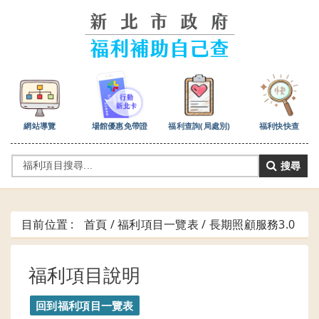
跳
到
主
要
內
容
區
塊
網站導覽
場館優惠免帶證
福利查詢(局處別)
福利快快查
搜尋
目前位置 :
首頁 / 福利項目一覽表 /
長期照顧服務3.0
福利項目說明