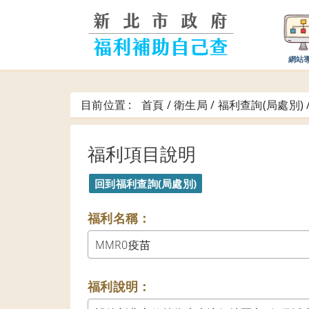
跳
到
主
要
網站
內
容
區
目前位置 :
首頁 / 衛生局 / 福利查詢(局處別) 
塊
福利項目說明
福利名稱：
MMR0疫苗
福利說明：