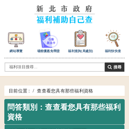
跳
到
主
要
內
容
區
塊
網站導覽
場館優惠免帶證
福利查詢(局處別)
福利快快查
搜尋
目前位置 :
/
查查看您具有那些福利資格
問答類別：查查看您具有那些福利
資格