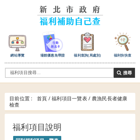
跳
到
主
要
內
容
區
塊
網站導覽
場館優惠免帶證
福利查詢(局處別)
福利快快查
搜尋
目前位置 :
首頁 / 福利項目一覽表 /
農漁民長者健康
檢查
福利項目說明